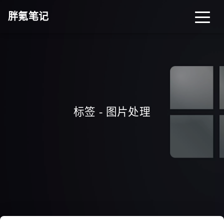
胖氪笔记
首页
归档
分类
标签
关于
导航
标签 - 图片处理
搜索
关灯