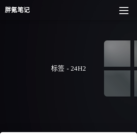
胖氪笔记
首页
归档
分类
标签
关于
导航
标签 - 24H2
搜索
关灯