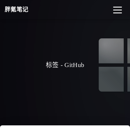
胖氪笔记
首页
归档
分类
标签
关于
导航
标签 - GitHub
搜索
关灯